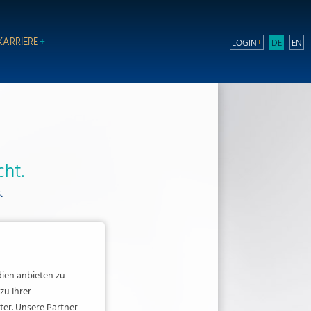
KARRIERE
LOGIN
DE
EN
cht.
.
dien anbieten zu
zu Ihrer
er. Unsere Partner